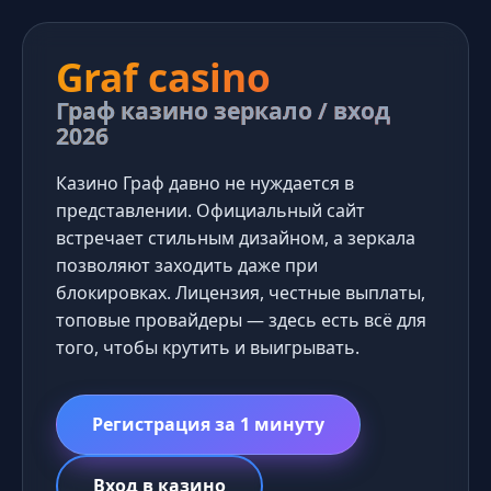
Graf casino
Граф казино зеркало / вход
2026
Казино Граф давно не нуждается в
представлении. Официальный сайт
встречает стильным дизайном, а зеркала
позволяют заходить даже при
блокировках. Лицензия, честные выплаты,
топовые провайдеры — здесь есть всё для
того, чтобы крутить и выигрывать.
Регистрация за 1 минуту
Вход в казино