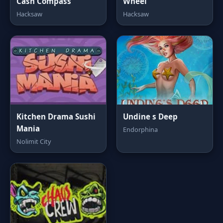
Cash Compass
Wheel
Hacksaw
Hacksaw
Kitchen Drama Sushi
Undine s Deep
Mania
Endorphina
Nolimit City