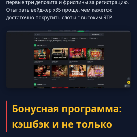
первые три депозита и фриспины за регистрацию.
Отыграть вейджер х35 проще, чем кажется:
достаточно покрутить слоты с высоким RTP.
Бонусная программа:
кэшбэк и не только