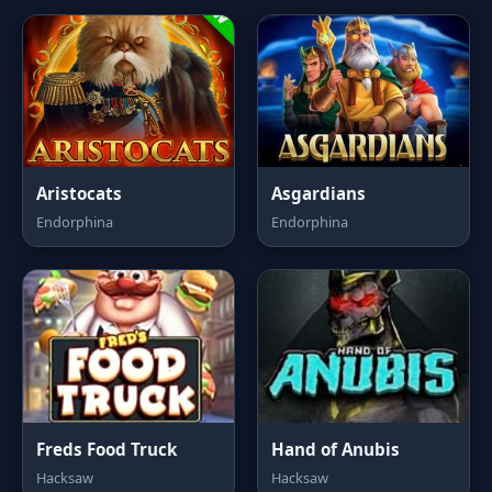
Aristocats
Asgardians
Endorphina
Endorphina
Freds Food Truck
Hand of Anubis
Hacksaw
Hacksaw