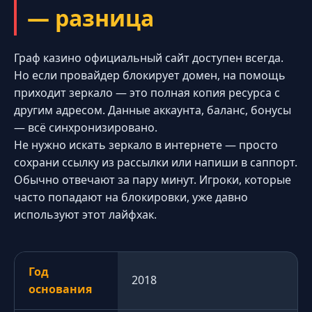
— разница
Граф казино официальный сайт доступен всегда.
Но если провайдер блокирует домен, на помощь
приходит зеркало — это полная копия ресурса с
другим адресом. Данные аккаунта, баланс, бонусы
— всё синхронизировано.
Не нужно искать зеркало в интернете — просто
сохрани ссылку из рассылки или напиши в саппорт.
Обычно отвечают за пару минут. Игроки, которые
часто попадают на блокировки, уже давно
используют этот лайфхак.
Год
2018
основания